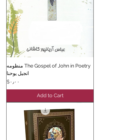
The Gospel of John in Poetry منظومه
انجیل یوحنا
Price
‎$۰٫۰۰
Add to Cart