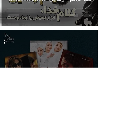
سینمابرای مردم یا ابزار
ایدئولوژیک