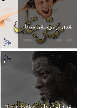
نقدی بر موسیقی مبتذل
نقد فیلم " رهایی" Emancipation"