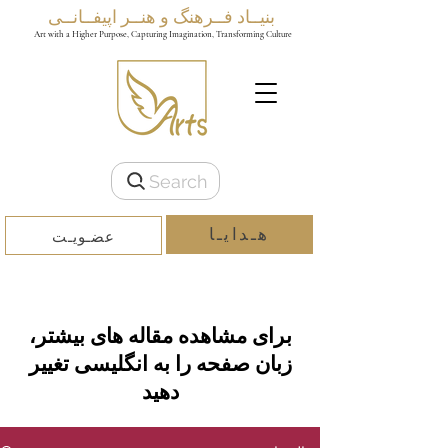
بنیــاد فــرهنگ و هنــر اپیفــانــی
Art with a Higher Purpose, Capturing Imagination, Transforming Culture
Search
هـدایـا
عضـویـت
برای مشاهده مقاله های بیشتر،
زبان صفحه را به انگلیسی تغییر
دهید