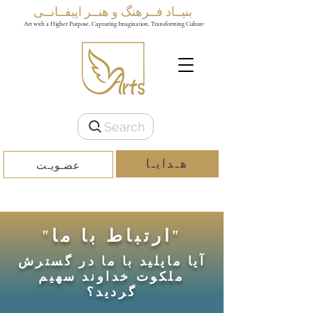
بنیــاد فــرهنگ و هنــر اپیفــانــی
Art with a Higher Purpose, Capturing Imagination, Transforming Culture
Search
هـدایـا
عضـویـت
"ارتباط با ما"
آیا مایلید با ما در گسترش
ملکوت خداوند سهیم
گردید؟