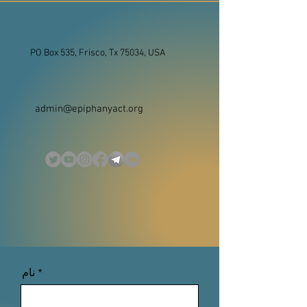
PO Box 535, Frisco, Tx 75034, USA
admin@epiphanyact.org
نام