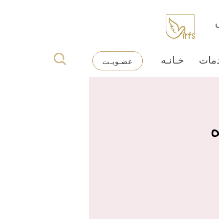
مات
خـانـه
عضـویـت