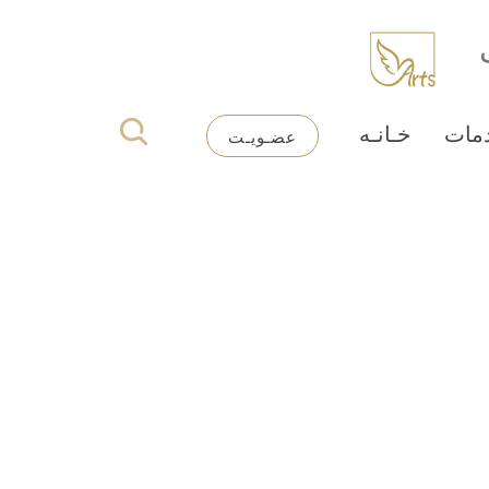
مات
خـانـه
عضـویـت