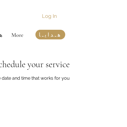
Log In
هـدایـا
More
هم
chedule your service
e date and time that works for you